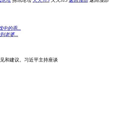
讯论坛
携讯论坛
天天315
天天315
返回顶部
返回顶部
中的乖...
老婆...
意见和建议。习近平主持座谈