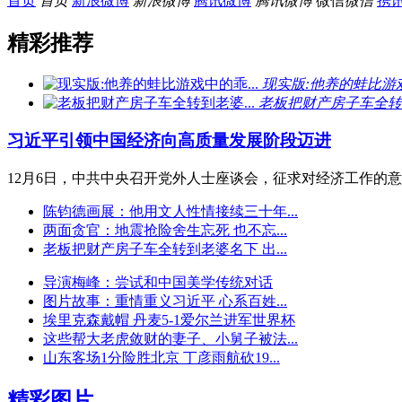
首页
首页
新浪微博
新浪微博
腾讯微博
腾讯微博
微信
微信
携
精彩推荐
现实版:他养的蛙比游戏
老板把财产房子车全转到
习近平引领中国经济向高质量发展阶段迈进
12月6日，中共中央召开党外人士座谈会，征求对经济工作的
陈钧德画展：他用文人性情接续三十年...
两面贪官：地震抢险舍生忘死 也不忘...
老板把财产房子车全转到老婆名下 出...
导演梅峰：尝试和中国美学传统对话
图片故事：重情重义习近平 心系百姓...
埃里克森戴帽 丹麦5-1爱尔兰进军世界杯
这些帮大老虎敛财的妻子、小舅子被法...
山东客场1分险胜北京 丁彦雨航砍19...
精彩图片