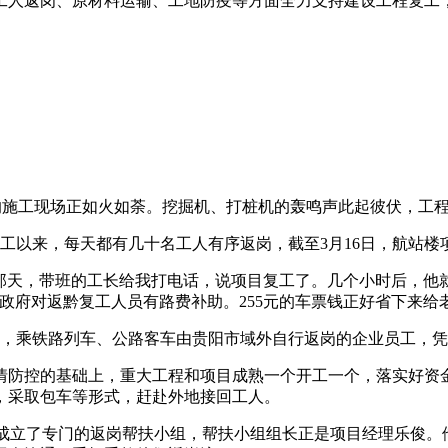
人返岗、原材料运输、工地防疫等方面全力支持建设工程复工，
楼的施工现场正如火如荼。挖掘机、打桩机的轰鸣声此起彼伏，工
工以来，每天都有几十名工人有序返岗，截至3月16日，航站楼项
日那天，带班的工长给我打电话，说项目复工了。几个小时后，他就
府对返黔复工人员有路费补助。255元的车票钱正好省下来给老
日期间，乘铁路列车、公路客车由贵阳市域外自行返岗的企业员工
疫情防控的基础上，重大工程和项目成熟一个开工一个，落实好资
，采取包车等形式，赶赴外地接回工人。
还成立了专门的返岗帮扶小组，帮扶小组组长正是项目经理乐俊。