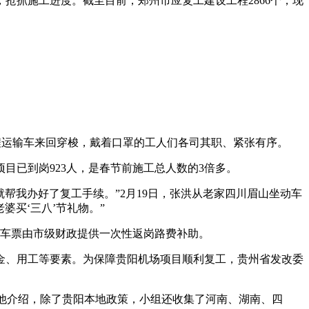
抢抓施工进度。截至目前，郑州市应复工建设工程2866个，现
程运输车来回穿梭，戴着口罩的工人们各司其职、紧张有序。
目已到岗923人，是春节前施工总人数的3倍多。
帮我办好了复工手续。”2月19日，张洪从老家四川眉山坐动车
婆买‘三八’节礼物。”
，凭车票由市级财政提供一次性返岗路费补助。
金、用工等要素。为保障贵阳机场项目顺利复工，贵州省发改委
他介绍，除了贵阳本地政策，小组还收集了河南、湖南、四