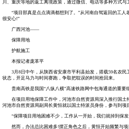
川、重庆等地的返工离境政策，通过微信、电话等多种方式与
“项目部真是点点滴滴都想到了。”从河南自驾返回的工人
很安心!”
广西河池——
保障用地
护航施工
本报记者庞革平
3月8日中午，从陕西省安康市平利县始发，搭载59名农
状态，开足马力与时间赛跑，争取把耽误的时间抢回来。
贵南高铁是我国“八纵八横”高速铁路网中包海通道的重要组
在项目用地保障工作中，河池市自然资源局深入推行国土
河池市自然资源局副局长黄恒就以国土特派员身份，参与到项目
“保障项目用地困难不少，工作从一开始，我们就掉到保发
然而，办法总比困难多!摆正角色之后，黄恒开始频繁与