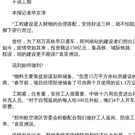
不误工期
本报记者毕京津
“工程建设是人财物的合理搭配，安排好这三样，就不怕耽
脚下穿行而过。
曾经，为了郑万高铁早日通车，郑州南站的建设者们想出让
如今，疫情突如其来，投资额达150亿元，集高铁、城际铁路
耽误，咱的建设更不能误!”袁亚洲说。
说到如何做到?
“物料主要靠提前谋划和储备。”负责15万平方米站房建
商。”春节前，项目经理部便储备了可供两个月使用的近1.3
工期紧，任务重，安排工人很重要。中铁十六局负责进出
补充人员。“对于自驾返岗的每人给100元补贴，俺们4个人开
班费。
“郑州航空港区管委会积极配合我们做好工人返岗、防疫
率。”袁亚洲说。