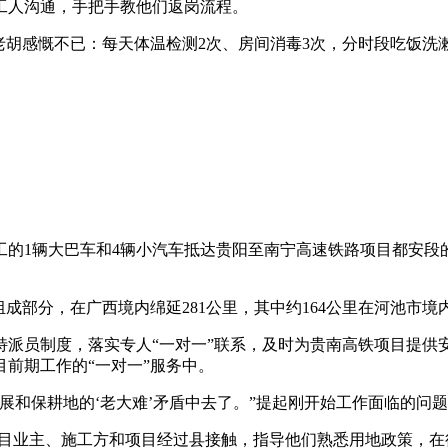
工人沟通，手把手教他们返岗流程。
老胡感慨不已：每天体温检测2次、房间消毒3次，分时段吃饭洗
民工的1辆大巴车和4辆小汽车抵达贵阳至南宁高速铁路项目都安
成部分，在广西境内绵延281公里，其中约164公里在河池市境
特派员制度，落实专人“一对一”联系，及时为贵南高铁项目提供
前期工作的“一对一”服务中。
展和保耕地的‘老大难’矛盾中去了。”提起刚开始工作面临的问
项目业主、施工方和项目经过县接触，指导他们熟悉用地政策，