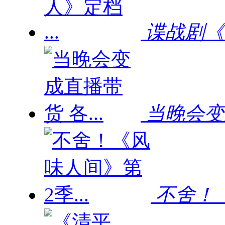
谍战剧《局
当晚会变成
不舍！《