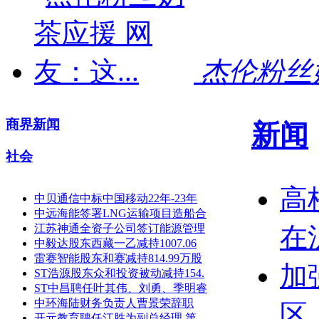
杰伦粉丝奶
商界新闻
新闻
社会
高
中贝通信中标中国移动22年-23年
中远海能签署LNG运输项目造船合
江苏神通全资子公司签订能源管理
在
中毅达股东西藏一乙减持1007.06
雷赛智能股东和赛减持814.99万股
加
ST浩源股东众和投资被动减持154.
ST中昌聘任叶其伟、刘勇、季明睿
中环海陆财务负责人曹景荣辞职
区
开元教育聘任江胜为副总经理 第