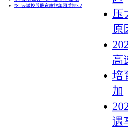
*ST云城控股股东康旅集团质押3.2
压
原
2
高
培
加
2
遇