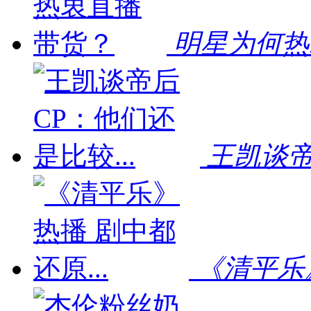
明星为何热
王凯谈帝
《清平乐》