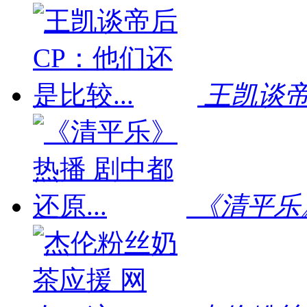
王凯谈帝
《清平乐》