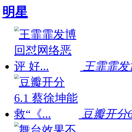
明星
王霏霏发博
豆瓣开分6.